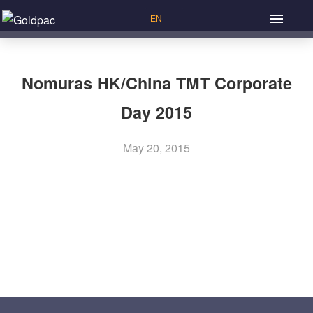
Nomuras HK/China TMT Corporate
Day 2015
May 20, 2015
Previous Article: 20th CLSA China Forum
P
Next Article: SWS ‘China Economy Golden Triangle’
o
Forum
s
t