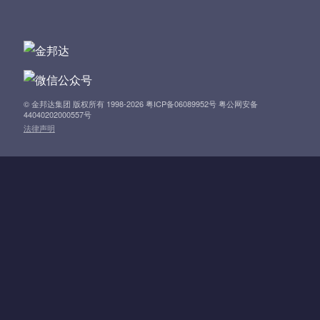
n
a
v
i
© 金邦达集团 版权所有 1998-2026 粤ICP备06089952号 粤公网安备
44040202000557号
法律声明
g
a
t
i
o
n