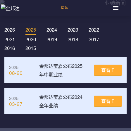
业绩新闻
2026
2025
2024
2023
2022
2021
2020
2019
2018
2017
2016
2015
金邦达宝嘉公布2025
2025
查看
08-20
年中期业绩
金邦达宝嘉公布2024
2025
查看
03-27
全年业绩