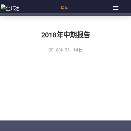
2018年中期报告
2018年 9月 14日
上一篇：截至二零一八年八月三十一日止股份发行人的证券
文
变动月报表
章
下一篇：截至二零一八年九月三十日止股份发行人的证券变
导
动月报表
航