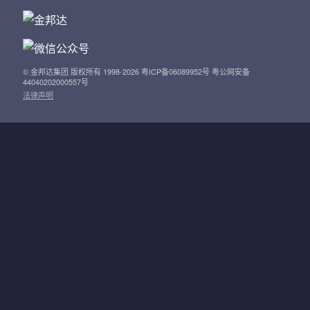
© 金邦达集团 版权所有 1998-2026 粤ICP备06089952号 粤公网安备
44040202000557号
法律声明