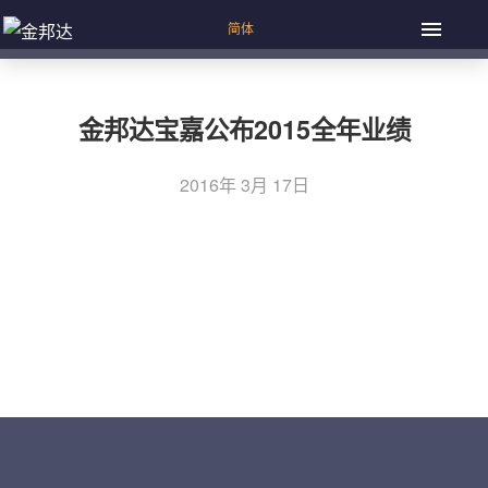
金邦达宝嘉公布2015全年业绩
2016年 3月 17日
上一篇：截至2015年12月31日止年度之业绩公告
文
下一篇：截至二零一六年三月三十一日止股份发行人的证券
章
变动月报表
导
航