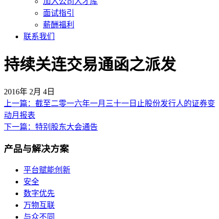
加入公司人才库
面试指引
薪酬福利
联系我们
持续关连交易通函之派发
2016年 2月 4日
上一篇：截至二零一六年一月三十一日止股份发行人的证券变
文
动月报表
章
下一篇：特别股东大会通告
导
产品与解决方案
航
平台赋能创新
安全
数字优先
万物互联
与众不同