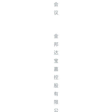
会
议
金
邦
达
宝
嘉
控
股
有
限
公