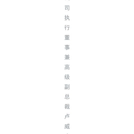
司
执
行
董
事
兼
高
级
副
总
裁
卢
威