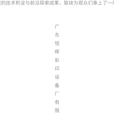
域的技术积淀与前沿探索成果，联袂为观众们奉上了一
广
东
恒
晖
彩
印
设
备
厂
有
限