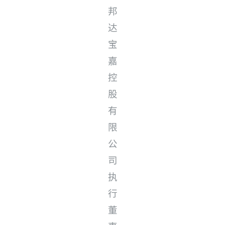
邦
达
宝
嘉
控
股
有
限
公
司
执
行
董