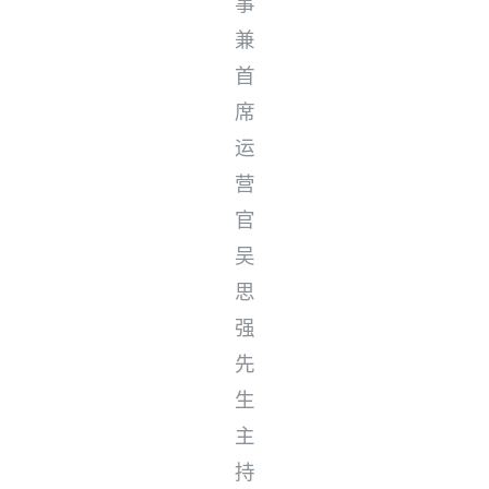
事
兼
首
席
运
营
官
吴
思
强
先
生
主
持