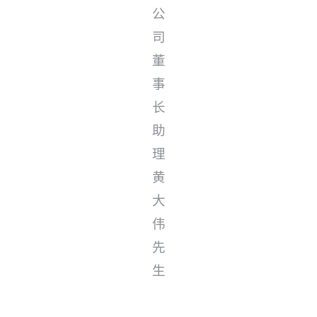
公
司
董
事
长
助
理
黄
大
伟
先
生