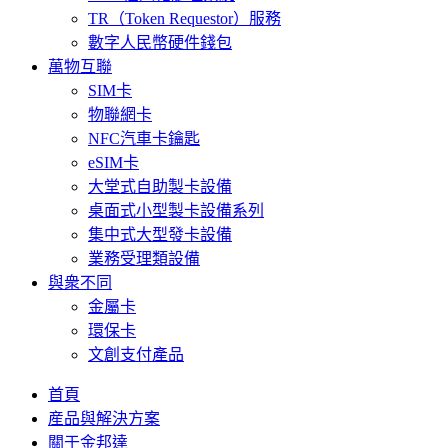
TR（Token Requestor）服務
數字人民幣硬件錢包
萬物互聯
SIM卡
物聯網卡
NFC汽車卡鑰匙
eSIM卡
大堂式自助製卡設備
桌面式小型製卡設備系列
集中式大型發卡設備
業務受理類設備
與衆不同
金屬卡
環保卡
文創支付產品
首頁
産品與解決方案
關于金邦達