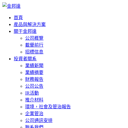
首頁
産品與解決方案
關于金邦達
公司概覽
載譽前行
招標信息
投資者關系
業績新聞
業績摘要
財務報告
公司公告
IR活動
推介材料
環境，社會及管治報告
企業管治
公司通訊安排
聯系我們