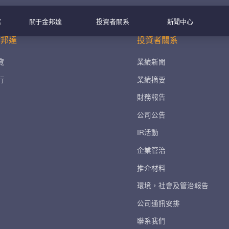
案
關于金邦達
投資者關系
新聞中心
金邦達
投資者關系
覽
業績新聞
行
業績摘要
財務報告
公司公告
IR活動
企業管治
推介材料
環境，社會及管治報告
公司通訊安排
聯系我們