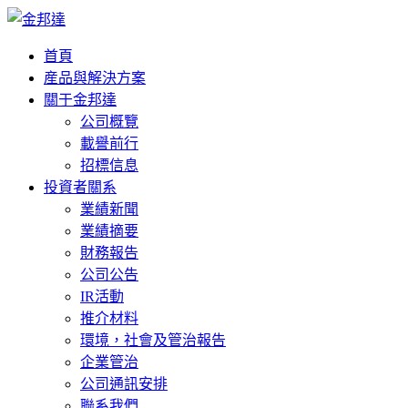
首頁
産品與解決方案
關于金邦達
公司概覽
載譽前行
招標信息
投資者關系
業績新聞
業績摘要
財務報告
公司公告
IR活動
推介材料
環境，社會及管治報告
企業管治
公司通訊安排
聯系我們