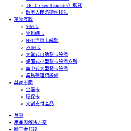
TR（Token Requestor）服務
數字人民幣硬件錢包
萬物互聯
SIM卡
物聯網卡
NFC汽車卡鑰匙
eSIM卡
大堂式自助製卡設備
桌面式小型製卡設備系列
集中式大型發卡設備
業務受理類設備
與衆不同
金屬卡
環保卡
文創支付產品
首頁
産品與解決方案
關于金邦達