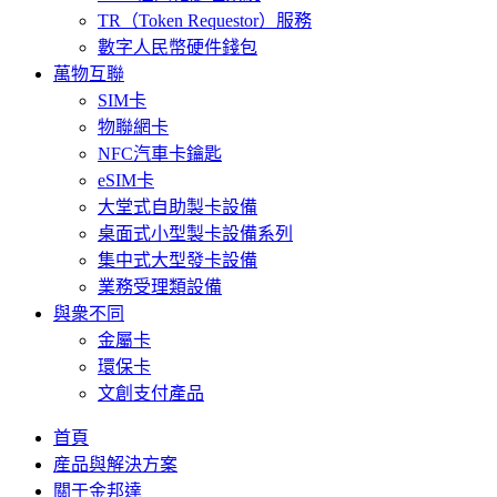
TR（Token Requestor）服務
數字人民幣硬件錢包
萬物互聯
SIM卡
物聯網卡
NFC汽車卡鑰匙
eSIM卡
大堂式自助製卡設備
桌面式小型製卡設備系列
集中式大型發卡設備
業務受理類設備
與衆不同
金屬卡
環保卡
文創支付產品
首頁
産品與解決方案
關于金邦達