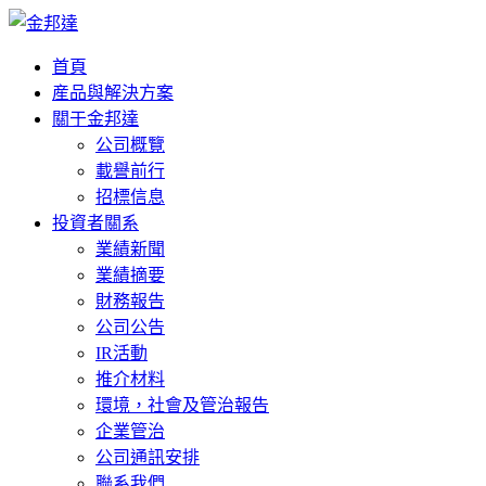
首頁
産品與解決方案
關于金邦達
公司概覽
載譽前行
招標信息
投資者關系
業績新聞
業績摘要
財務報告
公司公告
IR活動
推介材料
環境，社會及管治報告
企業管治
公司通訊安排
聯系我們