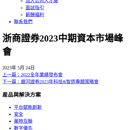
加入公司人才庫
面試指引
薪酬福利
聯系我們
浙商證券2023中期資本市場峰
會
2023年 5月 24日
上一篇：2022全年業績發布會
文
下一篇：銀河證券2023年科技&智造專題策略會
章
産品與解決方案
導
覽
平台賦能創新
安全
萬物互聯
數字優先