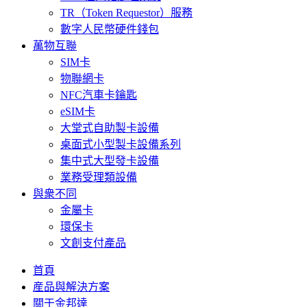
TR（Token Requestor）服務
數字人民幣硬件錢包
萬物互聯
SIM卡
物聯網卡
NFC汽車卡鑰匙
eSIM卡
大堂式自助製卡設備
桌面式小型製卡設備系列
集中式大型發卡設備
業務受理類設備
與衆不同
金屬卡
環保卡
文創支付產品
首頁
産品與解決方案
關于金邦達