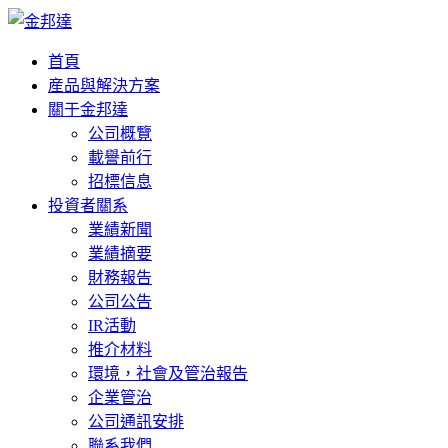
首頁
産品與解決方案
關于金邦達
公司概覽
載譽前行
招標信息
投資者關系
業績新聞
業績摘要
財務報告
公司公告
IR活動
推介材料
環境，社會及管治報告
企業管治
公司通訊安排
聯系我們