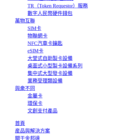
TR（Token Requestor）服務
數字人民幣硬件錢包
萬物互聯
SIM卡
物聯網卡
NFC汽車卡鑰匙
eSIM卡
大堂式自助製卡設備
桌面式小型製卡設備系列
集中式大型發卡設備
業務受理類設備
與衆不同
金屬卡
環保卡
文創支付產品
首頁
産品與解決方案
關于金邦達