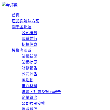
首頁
産品與解決方案
關于金邦達
公司概覽
載譽前行
招標信息
投資者關系
業績新聞
業績摘要
財務報告
公司公告
IR活動
推介材料
環境，社會及管治報告
企業管治
公司通訊安排
聯系我們