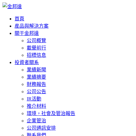
首頁
産品與解決方案
關于金邦達
公司概覽
載譽前行
招標信息
投資者關系
業績新聞
業績摘要
財務報告
公司公告
IR活動
推介材料
環境，社會及管治報告
企業管治
公司通訊安排
聯系我們