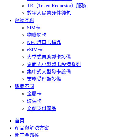
TR（Token Requestor）服務
數字人民幣硬件錢包
萬物互聯
SIM卡
物聯網卡
NFC汽車卡鑰匙
eSIM卡
大堂式自助製卡設備
桌面式小型製卡設備系列
集中式大型發卡設備
業務受理類設備
與衆不同
金屬卡
環保卡
文創支付產品
首頁
産品與解決方案
關于金邦達