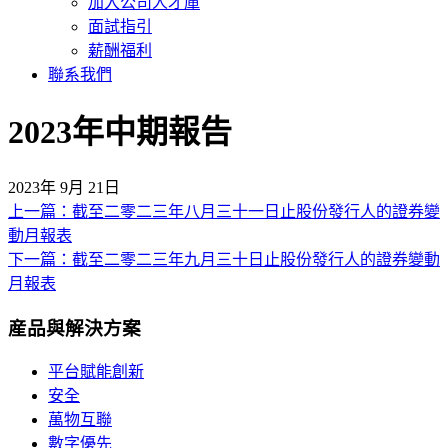
加入公司人才庫
面試指引
薪酬福利
聯系我們
2023年中期報告
2023年 9月 21日
上一篇：截至二零二三年八月三十一日止股份發行人的證券變
文
動月報表
章
下一篇：截至二零二三年九月三十日止股份發行人的證券變動
導
月報表
覽
産品與解決方案
平台賦能創新
安全
萬物互聯
數字優先