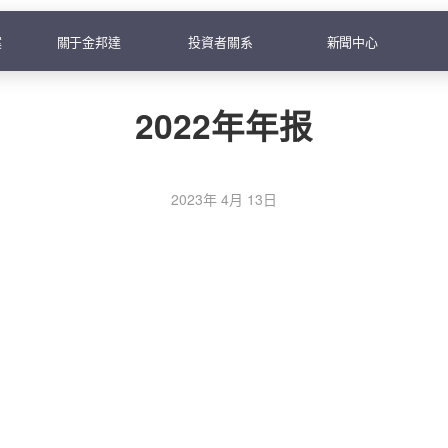
案
關于金邦達
投資者關系
新聞中心
2022年年报
2023年 4月 13日