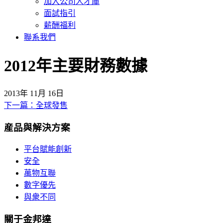
加入公司人才庫
面試指引
薪酬福利
聯系我們
2012年主要財務數據
2013年 11月 16日
下一篇：全球發售
文
章
産品與解決方案
導
平台賦能創新
覽
安全
萬物互聯
數字優先
與衆不同
關于金邦達