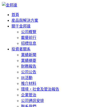
首頁
産品與解決方案
關于金邦達
公司概覽
載譽前行
招標信息
投資者關系
業績新聞
業績摘要
財務報告
公司公告
IR活動
推介材料
環境，社會及管治報告
企業管治
公司通訊安排
聯系我們