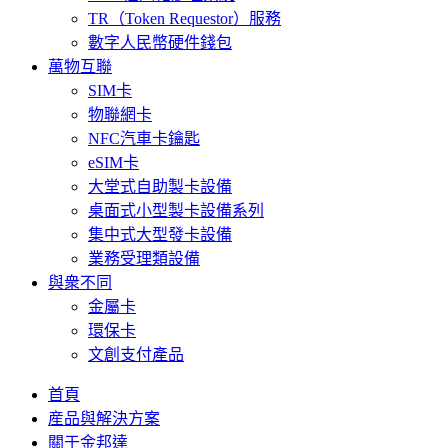
TR（Token Requestor）服務
數字人民幣硬件錢包
萬物互聯
SIM卡
物聯網卡
NFC汽車卡鑰匙
eSIM卡
大堂式自助製卡設備
桌面式小型製卡設備系列
集中式大型發卡設備
業務受理類設備
與衆不同
金屬卡
環保卡
文創支付產品
首頁
産品與解決方案
關于金邦達