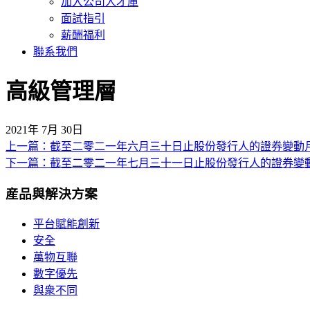
加入公司人才庫
面試指引
薪酬福利
聯系我們
高級管理層
2021年 7月 30日
上一篇：截至二零二一年六月三十日止股份發行人的證券變動
文
下一篇：截至二零二一年七月三十一日止股份發行人的證券變
章
産品與解決方案
導
覽
平台賦能創新
安全
萬物互聯
數字優先
與衆不同