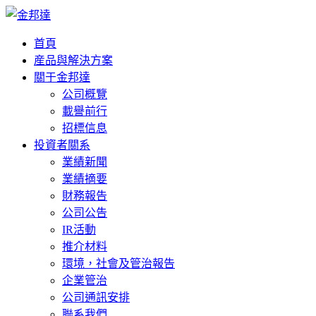
首頁
産品與解決方案
關于金邦達
公司概覽
載譽前行
招標信息
投資者關系
業績新聞
業績摘要
財務報告
公司公告
IR活動
推介材料
環境，社會及管治報告
企業管治
公司通訊安排
聯系我們