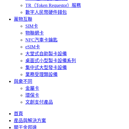
TR（Token Requestor）服務
數字人民幣硬件錢包
萬物互聯
SIM卡
物聯網卡
NFC汽車卡鑰匙
eSIM卡
大堂式自助製卡設備
桌面式小型製卡設備系列
集中式大型發卡設備
業務受理類設備
與衆不同
金屬卡
環保卡
文創支付產品
首頁
産品與解決方案
關于金邦達