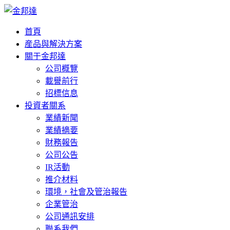
首頁
産品與解決方案
關于金邦達
公司概覽
載譽前行
招標信息
投資者關系
業績新聞
業績摘要
財務報告
公司公告
IR活動
推介材料
環境，社會及管治報告
企業管治
公司通訊安排
聯系我們