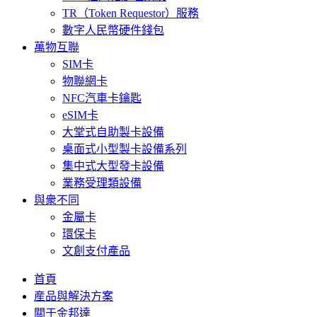
TR（Token Requestor）服務
數字人民幣硬件錢包
萬物互聯
SIM卡
物聯網卡
NFC汽車卡鑰匙
eSIM卡
大堂式自助製卡設備
桌面式小型製卡設備系列
集中式大型發卡設備
業務受理類設備
與衆不同
金屬卡
環保卡
文創支付產品
首頁
産品與解決方案
關于金邦達