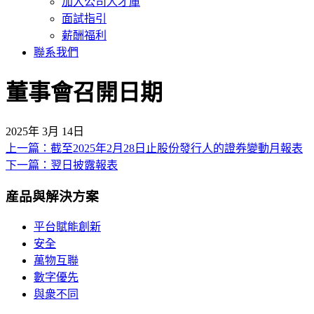
加入公司人才庫
面試指引
薪酬福利
聯系我們
董事會召開日期
2025年 3月 14日
上一篇：截至2025年2月28日止股份發行人的證券變動月報表
文
下一篇：翌日披露報表
章
産品與解決方案
導
覽
平台賦能創新
安全
萬物互聯
數字優先
與衆不同