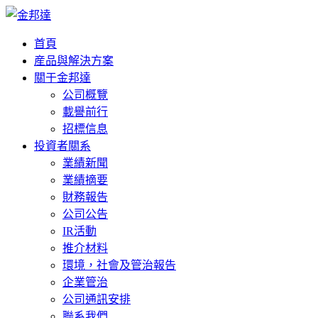
首頁
産品與解決方案
關于金邦達
公司概覽
載譽前行
招標信息
投資者關系
業績新聞
業績摘要
財務報告
公司公告
IR活動
推介材料
環境，社會及管治報告
企業管治
公司通訊安排
聯系我們