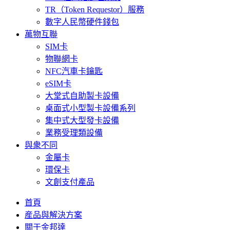
TR（Token Requestor）服務
數字人民幣硬件錢包
萬物互聯
SIM卡
物聯網卡
NFC汽車卡鑰匙
eSIM卡
大堂式自助製卡設備
桌面式小型製卡設備系列
集中式大型發卡設備
業務受理類設備
與衆不同
金屬卡
環保卡
文創支付產品
首頁
産品與解決方案
關于金邦達