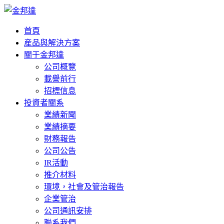
首頁
産品與解決方案
關于金邦達
公司概覽
載譽前行
招標信息
投資者關系
業績新聞
業績摘要
財務報告
公司公告
IR活動
推介材料
環境，社會及管治報告
企業管治
公司通訊安排
聯系我們