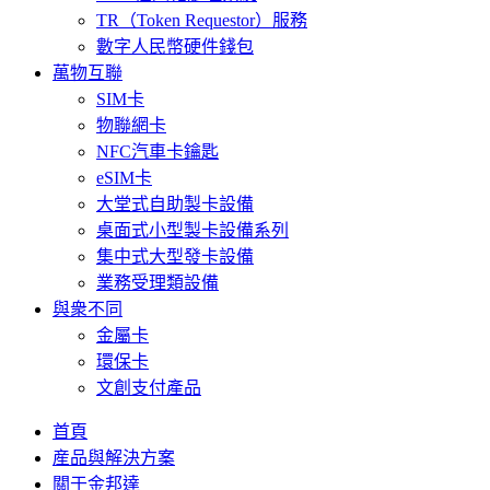
TR（Token Requestor）服務
數字人民幣硬件錢包
萬物互聯
SIM卡
物聯網卡
NFC汽車卡鑰匙
eSIM卡
大堂式自助製卡設備
桌面式小型製卡設備系列
集中式大型發卡設備
業務受理類設備
與衆不同
金屬卡
環保卡
文創支付產品
首頁
産品與解決方案
關于金邦達