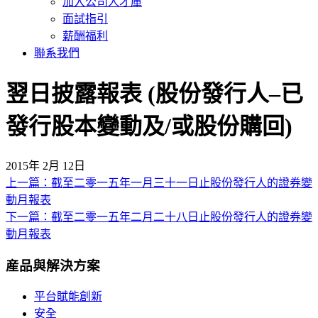
加入公司人才庫
面試指引
薪酬福利
聯系我們
翌日披露報表 (股份發行人–已
發行股本變動及/或股份購回)
2015年 2月 12日
上一篇：截至二零一五年一月三十一日止股份發行人的證券變
文
動月報表
章
下一篇：截至二零一五年二月二十八日止股份發行人的證券變
導
動月報表
覽
産品與解決方案
平台賦能創新
安全