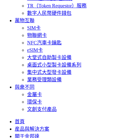
TR（Token Requestor）服務
數字人民幣硬件錢包
萬物互聯
SIM卡
物聯網卡
NFC汽車卡鑰匙
eSIM卡
大堂式自助製卡設備
桌面式小型製卡設備系列
集中式大型發卡設備
業務受理類設備
與衆不同
金屬卡
環保卡
文創支付產品
首頁
産品與解決方案
關于金邦達