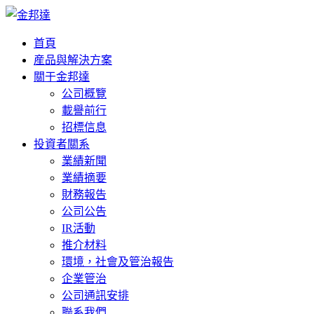
首頁
産品與解決方案
關于金邦達
公司概覽
載譽前行
招標信息
投資者關系
業績新聞
業績摘要
財務報告
公司公告
IR活動
推介材料
環境，社會及管治報告
企業管治
公司通訊安排
聯系我們