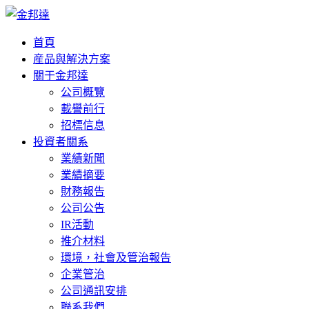
首頁
産品與解決方案
關于金邦達
公司概覽
載譽前行
招標信息
投資者關系
業績新聞
業績摘要
財務報告
公司公告
IR活動
推介材料
環境，社會及管治報告
企業管治
公司通訊安排
聯系我們