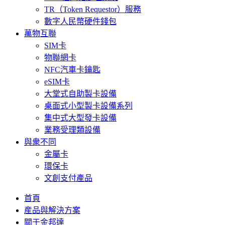
TR（Token Requestor）服務
數字人民幣硬件錢包
萬物互聯
SIM卡
物聯網卡
NFC汽車卡鑰匙
eSIM卡
大堂式自助製卡設備
桌面式小型製卡設備系列
集中式大型發卡設備
業務受理類設備
與衆不同
金屬卡
環保卡
文創支付產品
首頁
産品與解決方案
關于金邦達