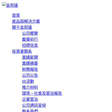
首頁
産品與解決方案
關于金邦達
公司概覽
載譽前行
招標信息
投資者關系
業績新聞
業績摘要
財務報告
公司公告
IR活動
推介材料
環境，社會及管治報告
企業管治
公司通訊安排
聯系我們