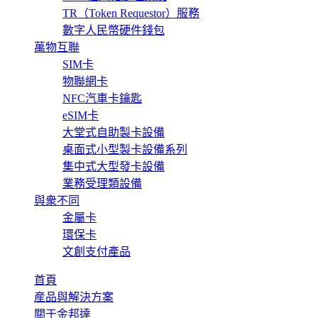
TR（Token Requestor）服務
數字人民幣硬件錢包
萬物互聯
SIM卡
物聯網卡
NFC汽車卡鑰匙
eSIM卡
大堂式自助製卡設備
桌面式小型製卡設備系列
集中式大型發卡設備
業務受理類設備
與衆不同
金屬卡
環保卡
文創支付產品
首頁
産品與解決方案
關于金邦達