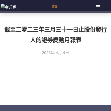
截至二零二三年三月三十一日止股份發行
人的證券變動月報表
2023年 4月 4日
上一篇：截至二零二三年三月三十一日止股份发行人的证券
文
变动月报表
章
下一篇：股東週年大會通告
導
覽