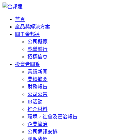
首頁
産品與解決方案
關于金邦達
公司概覽
載譽前行
招標信息
投資者關系
業績新聞
業績摘要
財務報告
公司公告
IR活動
推介材料
環境，社會及管治報告
企業管治
公司通訊安排
聯系我們