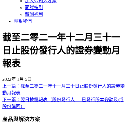
加入公司人才庫
面試指引
薪酬福利
聯系我們
截至二零二一年十二月三十一
日止股份發行人的證券變動月
報表
2022年 1月 5日
上一篇：截至二零二一年十一月三十日止股份發行人的證券變
文
動月報表
章
下一篇：翌日披露報表（股份發行人 — 已發行股本變動及/或
導
股份購回）
覽
産品與解決方案