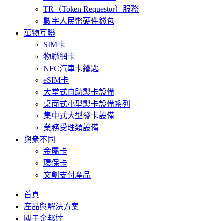
TR（Token Requestor）服務
數字人民幣硬件錢包
萬物互聯
SIM卡
物聯網卡
NFC汽車卡鑰匙
eSIM卡
大堂式自助製卡設備
桌面式小型製卡設備系列
集中式大型發卡設備
業務受理類設備
與衆不同
金屬卡
環保卡
文創支付產品
首頁
産品與解決方案
關于金邦達