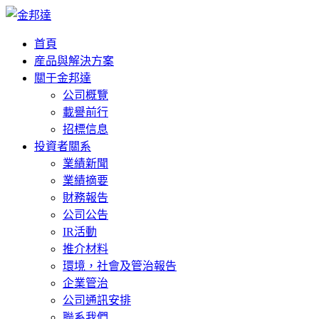
首頁
産品與解決方案
關于金邦達
公司概覽
載譽前行
招標信息
投資者關系
業績新聞
業績摘要
財務報告
公司公告
IR活動
推介材料
環境，社會及管治報告
企業管治
公司通訊安排
聯系我們