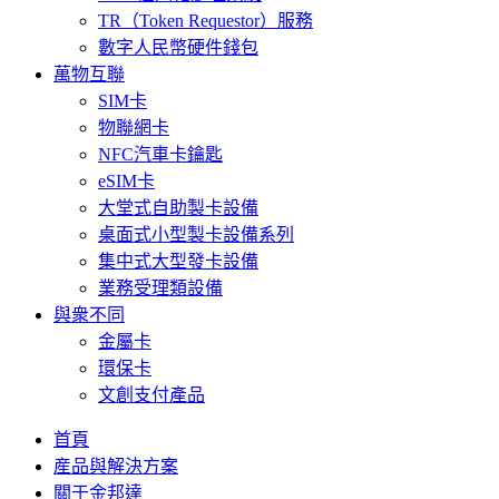
TR（Token Requestor）服務
數字人民幣硬件錢包
萬物互聯
SIM卡
物聯網卡
NFC汽車卡鑰匙
eSIM卡
大堂式自助製卡設備
桌面式小型製卡設備系列
集中式大型發卡設備
業務受理類設備
與衆不同
金屬卡
環保卡
文創支付產品
首頁
産品與解決方案
關于金邦達