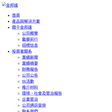
首頁
産品與解決方案
關于金邦達
公司概覽
載譽前行
招標信息
投資者關系
業績新聞
業績摘要
財務報告
公司公告
IR活動
推介材料
環境，社會及管治報告
企業管治
公司通訊安排
聯系我們