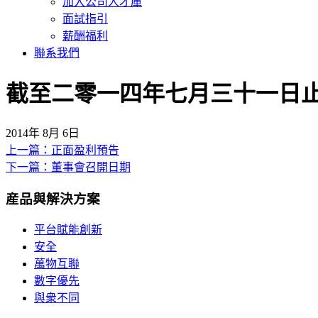
加入公司人才庫
面試指引
薪酬福利
聯系我們
截至二零一四年七月三十一日
2014年 8月 6日
上一篇：正面盈利預告
文
下一篇：董事會召開日期
章
産品與解決方案
導
覽
平台賦能創新
安全
萬物互聯
數字優先
與衆不同