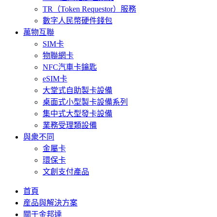
TR（Token Requestor）服務
數字人民幣硬件錢包
萬物互聯
SIM卡
物聯網卡
NFC汽車卡鑰匙
eSIM卡
大堂式自助製卡設備
桌面式小型製卡設備系列
集中式大型發卡設備
業務受理類設備
與衆不同
金屬卡
環保卡
文創支付產品
首頁
産品與解決方案
關于金邦達