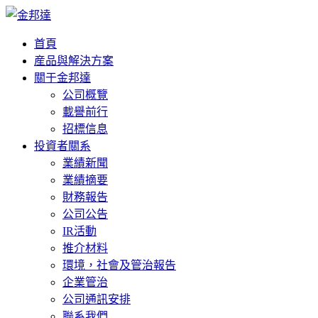
首頁
産品與解決方案
關于金邦達
公司概覽
載譽前行
招標信息
投資者關系
業績新聞
業績摘要
財務報告
公司公告
IR活動
推介材料
環境，社會及管治報告
企業管治
公司通訊安排
聯系我們