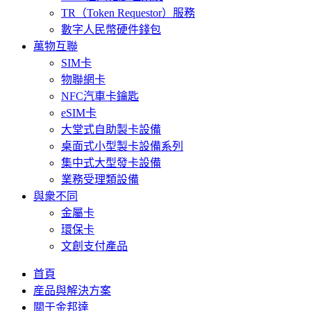
TR（Token Requestor）服務
數字人民幣硬件錢包
萬物互聯
SIM卡
物聯網卡
NFC汽車卡鑰匙
eSIM卡
大堂式自助製卡設備
桌面式小型製卡設備系列
集中式大型發卡設備
業務受理類設備
與衆不同
金屬卡
環保卡
文創支付產品
首頁
産品與解決方案
關于金邦達