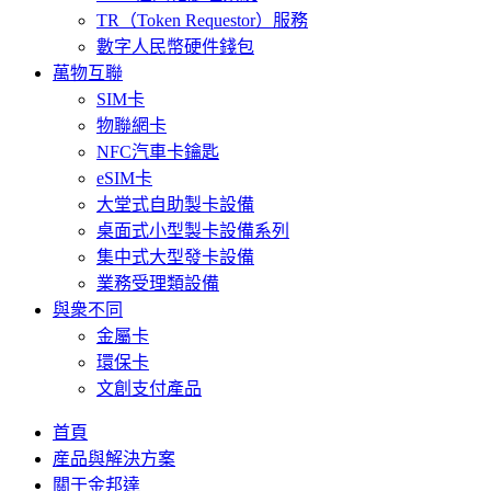
TR（Token Requestor）服務
數字人民幣硬件錢包
萬物互聯
SIM卡
物聯網卡
NFC汽車卡鑰匙
eSIM卡
大堂式自助製卡設備
桌面式小型製卡設備系列
集中式大型發卡設備
業務受理類設備
與衆不同
金屬卡
環保卡
文創支付產品
首頁
産品與解決方案
關于金邦達