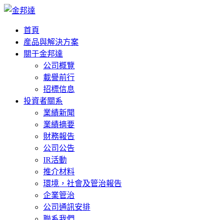
首頁
産品與解決方案
關于金邦達
公司概覽
載譽前行
招標信息
投資者關系
業績新聞
業績摘要
財務報告
公司公告
IR活動
推介材料
環境，社會及管治報告
企業管治
公司通訊安排
聯系我們