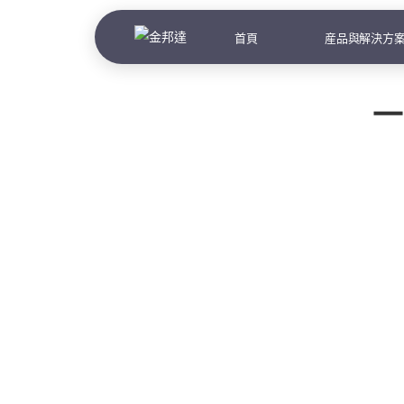
首頁
産品與解決方
一
文
上一篇：金邦達寶嘉公佈2023中期業績
下一篇：截至二零二三年八月三十一日止股
章
導