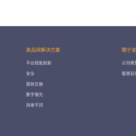
覽
産品與解決方案
關于
平台賦能創新
公司概
安全
載譽前
萬物互聯
數字優先
與衆不同