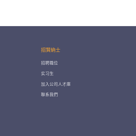
招賢納士
招聘職位
实习生
加入公司人才庫
聯系我們