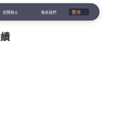
招賢納士
聯系我們
業績