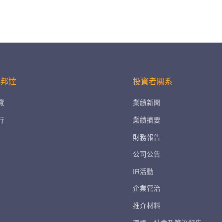
金邦達
投資者關系
覽
業績新聞
行
業績摘要
財務報告
公司公告
IR活動
企業管治
推介材料