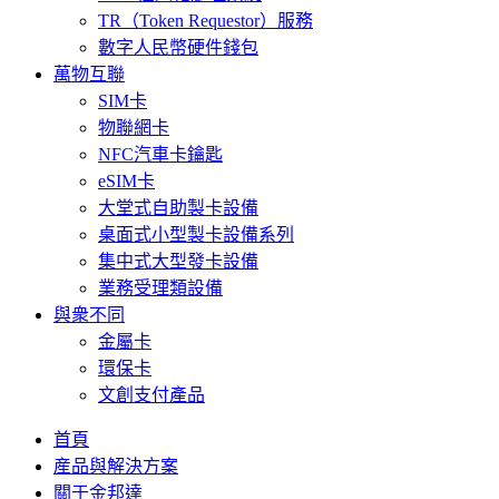
TR（Token Requestor）服務
數字人民幣硬件錢包
萬物互聯
SIM卡
物聯網卡
NFC汽車卡鑰匙
eSIM卡
大堂式自助製卡設備
桌面式小型製卡設備系列
集中式大型發卡設備
業務受理類設備
與衆不同
金屬卡
環保卡
文創支付產品
首頁
産品與解決方案
關于金邦達