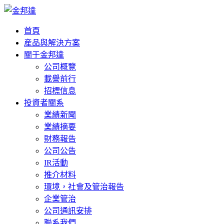
首頁
産品與解決方案
關于金邦達
公司概覽
載譽前行
招標信息
投資者關系
業績新聞
業績摘要
財務報告
公司公告
IR活動
推介材料
環境，社會及管治報告
企業管治
公司通訊安排
聯系我們