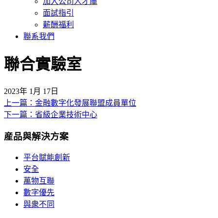
加入公司人才庫
面試指引
薪酬福利
聯系我們
聯合實驗室
2023年 1月 17日
上一篇：金融數字化發展聯盟成員單位
文
下一篇：省級企業技術中心
章
産品與解決方案
導
覽
平台賦能創新
安全
萬物互聯
數字優先
與衆不同