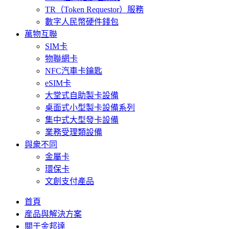
TR（Token Requestor）服務
數字人民幣硬件錢包
萬物互聯
SIM卡
物聯網卡
NFC汽車卡鑰匙
eSIM卡
大堂式自助製卡設備
桌面式小型製卡設備系列
集中式大型發卡設備
業務受理類設備
與衆不同
金屬卡
環保卡
文創支付產品
首頁
産品與解決方案
關于金邦達