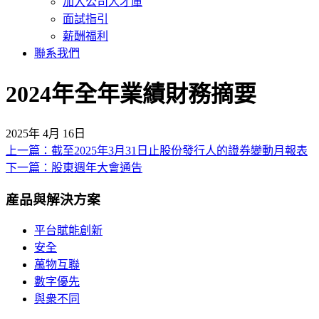
加入公司人才庫
面試指引
薪酬福利
聯系我們
2024年全年業績財務摘要
2025年 4月 16日
上一篇：截至2025年3月31日止股份發行人的證券變動月報表
文
下一篇：股東週年大會通告
章
産品與解決方案
導
覽
平台賦能創新
安全
萬物互聯
數字優先
與衆不同