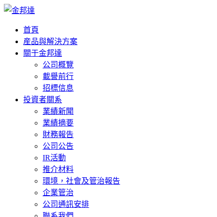
首頁
産品與解決方案
關于金邦達
公司概覽
載譽前行
招標信息
投資者關系
業績新聞
業績摘要
財務報告
公司公告
IR活動
推介材料
環境，社會及管治報告
企業管治
公司通訊安排
聯系我們