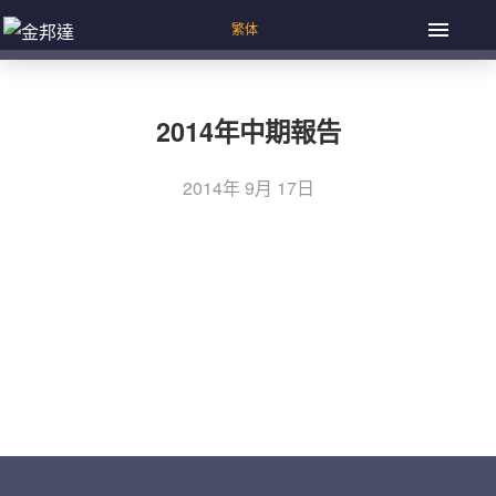
2014年中期報告
2014年 9月 17日
上一篇：截至二零一四年八月三十一日止股份發行人的證券
文
變動月報表
章
下一篇：截至二零一四年九月三十日止股份發行人的證券變
導
動月報表
覽