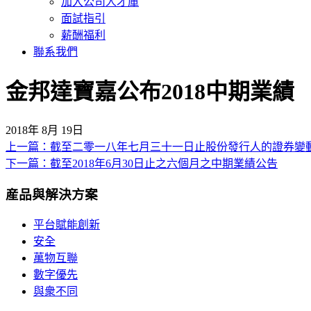
加入公司人才庫
面試指引
薪酬福利
聯系我們
金邦達寶嘉公布2018中期業績
2018年 8月 19日
上一篇：截至二零一八年七月三十一日止股份發行人的證券變
文
下一篇：截至2018年6月30日止之六個月之中期業績公告
章
産品與解決方案
導
覽
平台賦能創新
安全
萬物互聯
數字優先
與衆不同