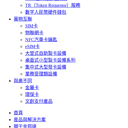
TR（Token Requestor）服務
數字人民幣硬件錢包
萬物互聯
SIM卡
物聯網卡
NFC汽車卡鑰匙
eSIM卡
大堂式自助製卡設備
桌面式小型製卡設備系列
集中式大型發卡設備
業務受理類設備
與衆不同
金屬卡
環保卡
文創支付產品
首頁
産品與解決方案
關于金邦達