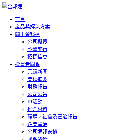
首頁
産品與解決方案
關于金邦達
公司概覽
載譽前行
招標信息
投資者關系
業績新聞
業績摘要
財務報告
公司公告
IR活動
推介材料
環境，社會及管治報告
企業管治
公司通訊安排
聯系我們