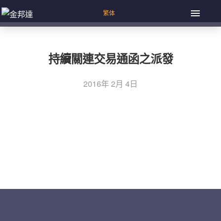
持續關連交易通函之派發
2016年 2月 4日
上一篇：截至二零一六年一月三十一日止股份發行人的證券
文
變動月報表
章
下一篇：特別股東大會通告
導
覽