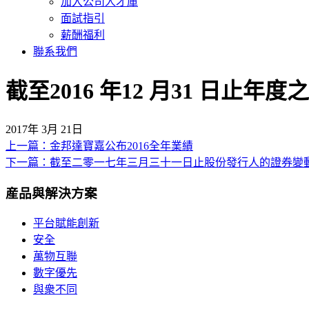
加入公司人才庫
面試指引
薪酬福利
聯系我們
截至2016 年12 月31 日止年
2017年 3月 21日
上一篇：金邦達寶嘉公布2016全年業績
文
下一篇：截至二零一七年三月三十一日止股份發行人的證券變
章
産品與解決方案
導
覽
平台賦能創新
安全
萬物互聯
數字優先
與衆不同