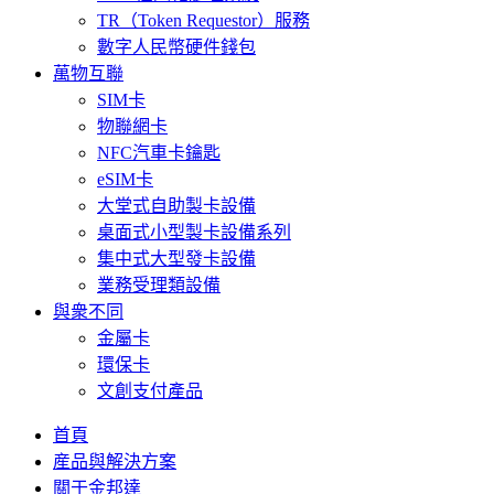
TR（Token Requestor）服務
數字人民幣硬件錢包
萬物互聯
SIM卡
物聯網卡
NFC汽車卡鑰匙
eSIM卡
大堂式自助製卡設備
桌面式小型製卡設備系列
集中式大型發卡設備
業務受理類設備
與衆不同
金屬卡
環保卡
文創支付產品
首頁
産品與解決方案
關于金邦達