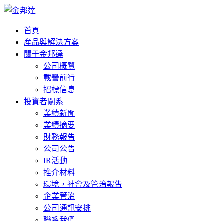
首頁
産品與解決方案
關于金邦達
公司概覽
載譽前行
招標信息
投資者關系
業績新聞
業績摘要
財務報告
公司公告
IR活動
推介材料
環境，社會及管治報告
企業管治
公司通訊安排
聯系我們