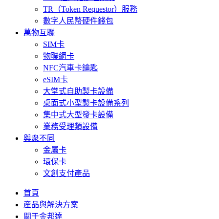
TR（Token Requestor）服務
數字人民幣硬件錢包
萬物互聯
SIM卡
物聯網卡
NFC汽車卡鑰匙
eSIM卡
大堂式自助製卡設備
桌面式小型製卡設備系列
集中式大型發卡設備
業務受理類設備
與衆不同
金屬卡
環保卡
文創支付產品
首頁
産品與解決方案
關于金邦達