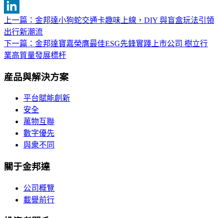
Twitter
上一篇：金邦達小狗蛇交通卡趣味上線，DIY 與盲盒玩法引領
文
LinkedIn
出行新潮流
章
下一篇：金邦達寶嘉榮膺最佳ESG先鋒實踐上市公司 樹立行
導
業高質量發展標杆
覽
産品與解決方案
平台賦能創新
安全
萬物互聯
數字優先
與衆不同
關于金邦達
公司概覽
載譽前行