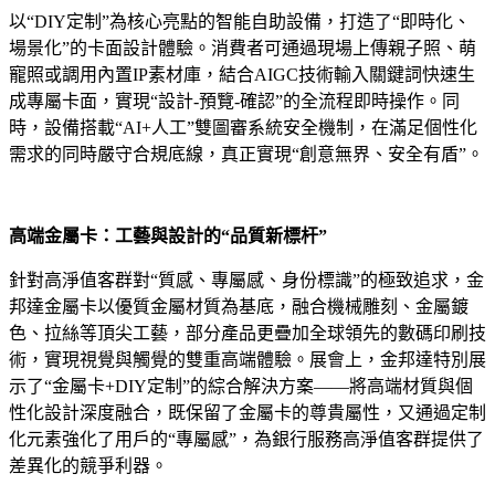
以“DIY定制”為核心亮點的智能自助設備，打造了“即時化、
場景化”的卡面設計體驗。消費者可通過現場上傳親子照、萌
寵照或調用內置IP素材庫，結合AIGC技術輸入關鍵詞快速生
成專屬卡面，實現“設計-預覽-確認”的全流程即時操作。同
時，設備搭載“AI+人工”雙圖審系統安全機制，在滿足個性化
需求的同時嚴守合規底線，真正實現“創意無界、安全有盾”。
高端金屬卡：工藝與設計的“品質新標杆”
針對高淨值客群對“質感、專屬感、身份標識”的極致追求，金
邦達金屬卡以優質金屬材質為基底，融合機械雕刻、金屬鍍
色、拉絲等頂尖工藝，部分產品更疊加全球領先的數碼印刷技
術，實現視覺與觸覺的雙重高端體驗。展會上，金邦達特別展
示了“金屬卡+DIY定制”的綜合解決方案——將高端材質與個
性化設計深度融合，既保留了金屬卡的尊貴屬性，又通過定制
化元素強化了用戶的“專屬感”，為銀行服務高淨值客群提供了
差異化的競爭利器。