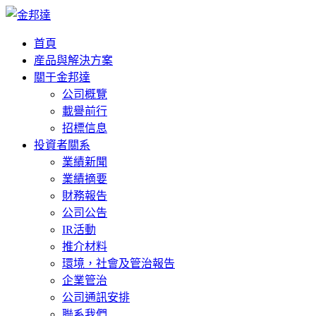
首頁
産品與解決方案
關于金邦達
公司概覽
載譽前行
招標信息
投資者關系
業績新聞
業績摘要
財務報告
公司公告
IR活動
推介材料
環境，社會及管治報告
企業管治
公司通訊安排
聯系我們