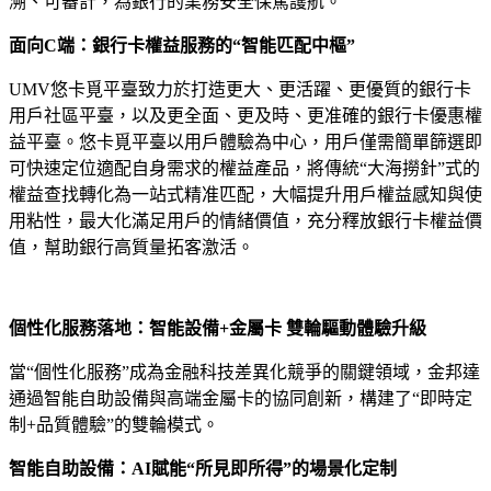
溯、可審計，為銀行的業務安全保駕護航。
面向C端：銀行卡權益服務的“智能匹配中樞”​
UMV悠卡覓平臺致力於打造更大、更活躍、更優質的銀行卡
用戶社區平臺，以及更全面、更及時、更准確的銀行卡優惠權
益平臺。悠卡覓平臺以用戶體驗為中心，用戶僅需簡單篩選即
可快速定位適配自身需求的權益產品，將傳統“大海撈針”式的
權益查找轉化為一站式精准匹配，大幅提升用戶權益感知與使
用粘性，最大化滿足用戶的情緒價值，充分釋放銀行卡權益價
值，幫助銀行高質量拓客激活。
個性化服務落地：智能設備+金屬卡 雙輪驅動體驗升級
當“個性化服務”成為金融科技差異化競爭的關鍵領域，金邦達
通過智能自助設備與高端金屬卡的協同創新，構建了“即時定
制+品質體驗”的雙輪模式。
智能自助設備：AI賦能“所見即所得”的場景化定制