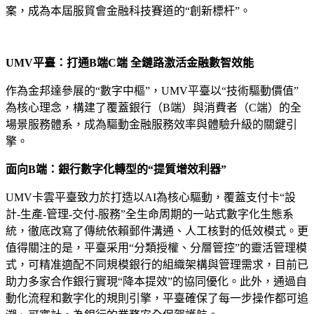
案，成為本屆服貿會金融科技賽道的“創新標杆”。
UMV平臺：打通B端C端 全鏈路激活金融數智效能​
作為金邦達參展的“數字中樞”，UMV平臺以“技術驅動價值”
為核心理念，構建了覆蓋銀行（B端）與消費者（C端）的全
場景服務體系，成為驅動金融服務效率與體驗升級的關鍵引
擎。
面向B端：銀行數字化轉型的“提質增效利器”
UMV卡雲平臺致力於打造以AI為核心驅動，覆蓋支付卡“設
計-生產-管理-交付-服務”全生命周期的一站式數字化生態系
統，徹底改寫了傳統依賴郵件溝通、人工核對的低效模式。更
值得關注的是，平臺采用“分類授權、分層管控”的靈活管理模
式，可精准適配不同規模銀行的組織架構與管理需求，目前已
助力多家合作銀行實現“降本提效”的協同優化。此外，通過自
動化流程和數字化的規則引擎，平臺確保了每一步操作都可追