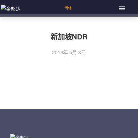
新加坡NDR
2016年 5月 3日
上一篇：香港NDR
文
下一篇：第21届中信里昂证券中国投资论坛
章
导
航