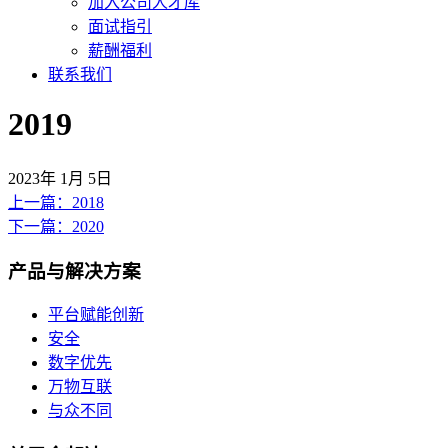
加入公司人才库
面试指引
薪酬福利
联系我们
2019
2023年 1月 5日
上一篇：2018
文
下一篇：2020
章
产品与解决方案
导
航
平台赋能创新
安全
数字优先
万物互联
与众不同