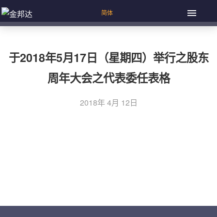
于2018年5月17日（星期四）举行之股东
周年大会之代表委任表格
2018年 4月 12日
上一篇：派发末期股息及特别股息，重选退任董事，授出发
文
行及回购股份的一般授权及股东周年大会通告
章
下一篇：股东周年大会通告
导
航