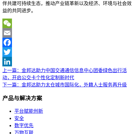
伴共建可持续生态，推动产业链革新以及经济、环境与社会效
益的共同进步。
WeChat
Email
Facebook
Twitter
上一篇：金邦达助力中国交通通信信息中心团委绿色出行活
文
LinkedIn
动，开启公交卡个性化定制新时代
章
下一篇：金邦达助力太仓城市国际化，外籍人士服务再升级
导
产品与解决方案
航
平台赋能创新
安全
数字优先
万物互联