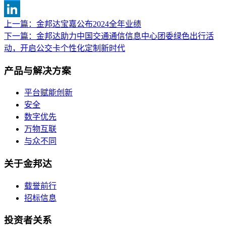
Twitter
上一篇：金邦达宝嘉公布2024全年业绩
文
LinkedIn
下一篇：金邦达助力中国交通通信信息中心团委绿色出行活
章
动，开启公交卡个性化定制新时代
导
产品与解决方案
航
平台赋能创新
安全
数字优先
万物互联
与众不同
关于金邦达
载誉前行
招标信息
投资者关系