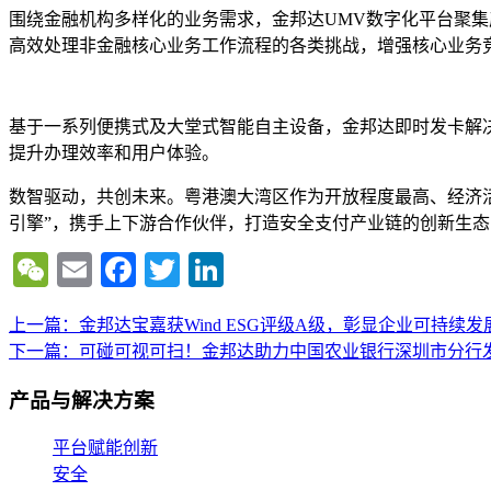
围绕金融机构多样化的业务需求，金邦达UMV数字化平台聚集
高效处理非金融核心业务工作流程的各类挑战，增强核心业务
基于一系列便携式及大堂式智能自主设备，金邦达即时发卡解
提升办理效率和用户体验。
数智驱动，共创未来。粤港澳大湾区作为开放程度最高、经济
引擎”，携手上下游合作伙伴，打造安全支付产业链的创新生
WeChat
Email
Facebook
Twitter
LinkedIn
上一篇：金邦达宝嘉获Wind ESG评级A级，彰显企业可持续发
文
下一篇：可碰可视可扫！金邦达助力中国农业银行深圳市分行
章
产品与解决方案
导
航
平台赋能创新
安全